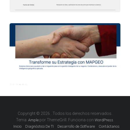
Copyright © 2026
. Todos los derechos reservados.
Tema:
por ThemeGrill. Funciona con
.
Ample
WordPress
Inicio
Diagnóstico De TI
Desarrollo de Sotfware
Contáctanos